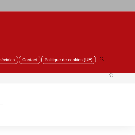
Toggle
website
search
péciales
Contact
Politique de cookies (UE)