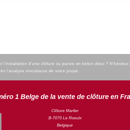
’installation d’une clôture ou parois en béton déco ? N’hésitez
ès l’analyse minutieuse de votre projet.
éro 1 Belge de la vente de clôture en Fr
Clôture Marlier
B-7070 Le Roeulx
Belgique