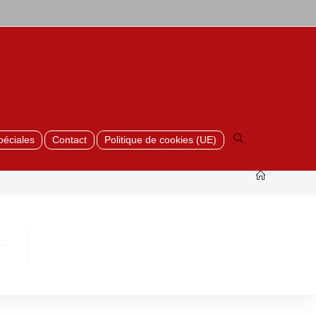
Toggle
website
search
péciales
Contact
Politique de cookies (UE)