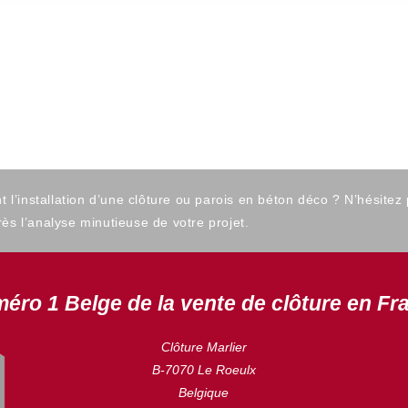
’installation d’une clôture ou parois en béton déco ? N’hésitez
ès l’analyse minutieuse de votre projet.
éro 1 Belge de la vente de clôture en Fr
Clôture Marlier
B-7070 Le Roeulx
Belgique