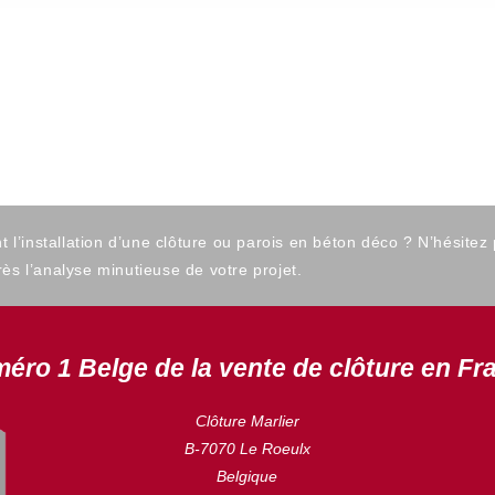
’installation d’une clôture ou parois en béton déco ? N’hésitez
ès l’analyse minutieuse de votre projet.
éro 1 Belge de la vente de clôture en Fr
Clôture Marlier
B-7070 Le Roeulx
Belgique