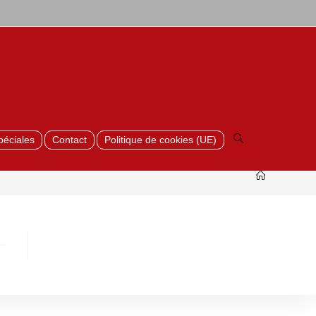
Toggle
website
search
péciales
Contact
Politique de cookies (UE)