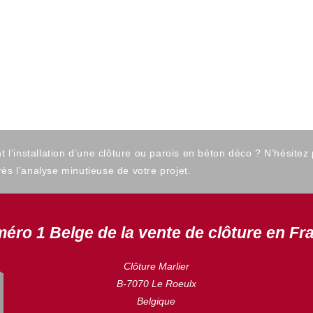
’installation d’une clôture ou parois en béton déco ? N’hésitez
ès l’analyse minutieuse de votre projet.
éro 1 Belge de la vente de clôture en Fr
Clôture Marlier
B-7070 Le Roeulx
Belgique