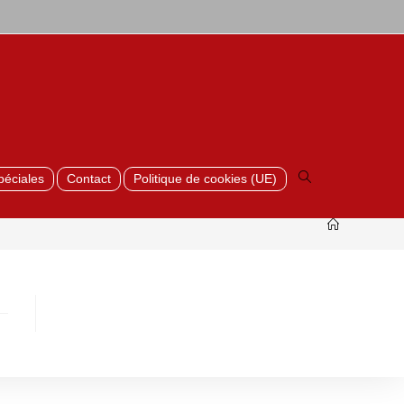
Toggle
website
search
péciales
Contact
Politique de cookies (UE)