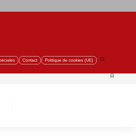
Toggle
website
search
péciales
Contact
Politique de cookies (UE)