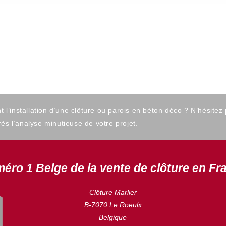
’installation d’une clôture ou parois en béton déco ? N’hésitez
ès l’analyse minutieuse de votre projet.
éro 1 Belge de la vente de clôture en Fr
Clôture Marlier
B-7070 Le Roeulx
Belgique