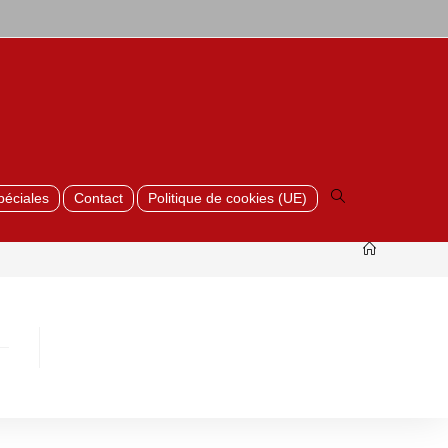
Toggle
website
search
péciales
Contact
Politique de cookies (UE)