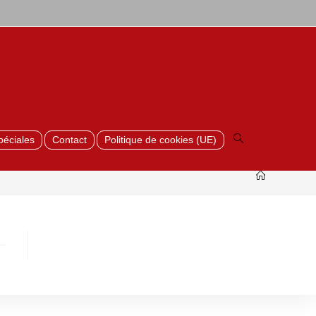
Toggle
website
search
péciales
Contact
Politique de cookies (UE)