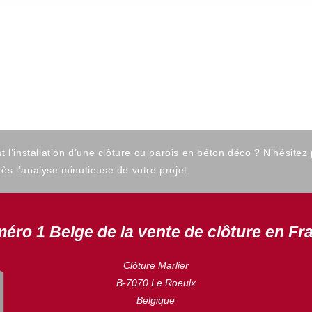
’installation d’une clôture ou parois en béton déco ? N’hésitez
ès l’analyse minutieuse de votre projet.
éro 1 Belge de la vente de clôture en Fr
Clôture Marlier
B-7070 Le Roeulx
Belgique