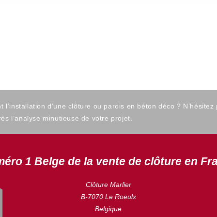
’installation d’une clôture ou parois en béton déco ? N’hésitez
ès l’analyse minutieuse de votre projet.
éro 1 Belge de la vente de clôture en Fr
Clôture Marlier
B-7070 Le Roeulx
Belgique