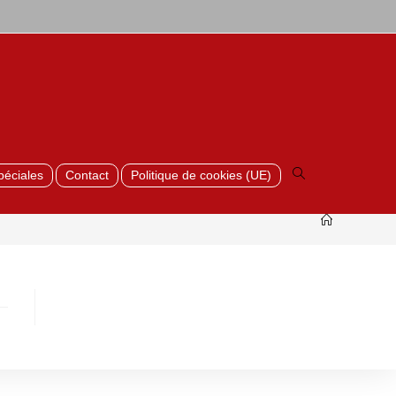
Toggle
website
search
péciales
Contact
Politique de cookies (UE)